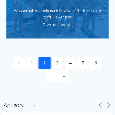
Wasserballer jubeln nach Strafwurf-Thriller: Lekto
trifft, Felker hält
28. Mai 2025
‹
1
2
3
4
5
6
›
»