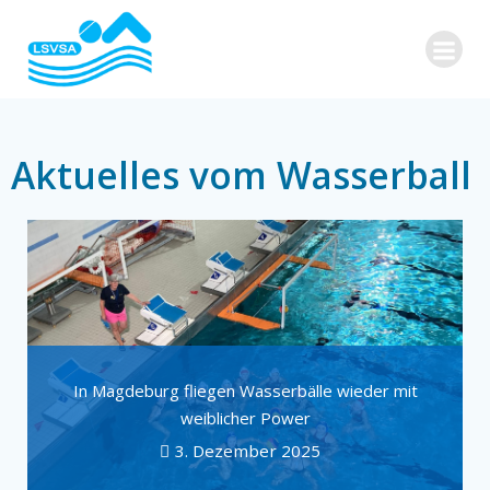
Zum
Inhalt
springen
Aktuelles vom Wasserball
In Magdeburg fliegen Wasserbälle wieder mit
weiblicher Power
3. Dezember 2025