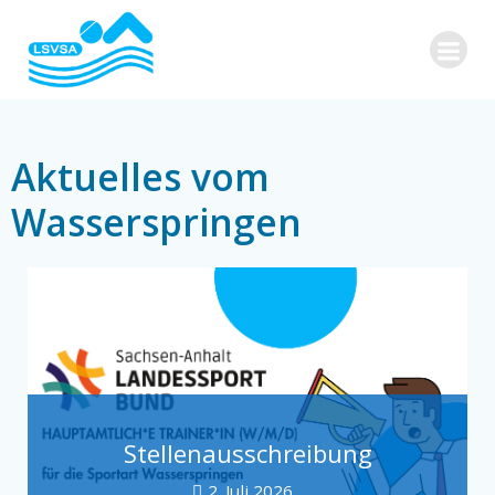
Zum
Inhalt
springen
Aktuelles vom
Wasserspringen
Stellenausschreibung
2. Juli 2026