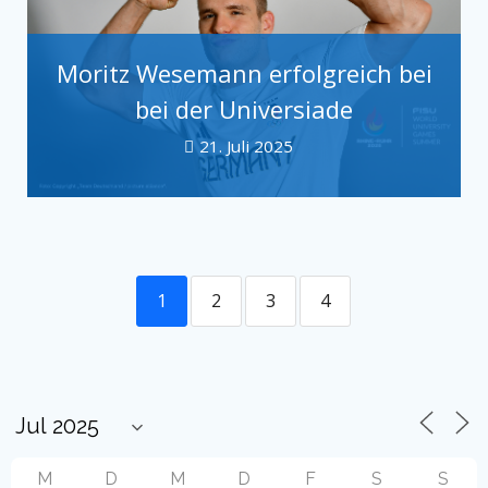
Moritz Wesemann erfolgreich bei
bei der Universiade
21. Juli 2025
1
2
3
4
M
D
M
D
F
S
S