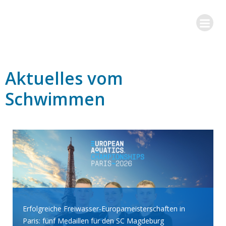
Zum
Inhalt
springen
Aktuelles vom
Schwimmen
Erfolgreiche Freiwasser-Europameisterschaften in
Paris: fünf Medaillen für den SC Magdeburg