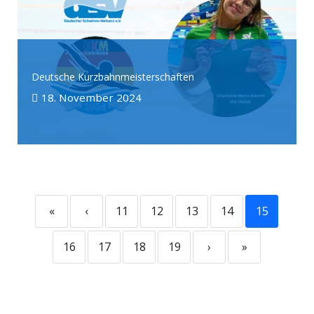
Deutsche Kurzbahnmeisterschaften
18. November 2024
«
‹
11
12
13
14
15
16
17
18
19
›
»