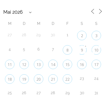
M
D
M
D
F
S
S
27
28
29
30
1
2
3
+
4
5
6
7
8
9
10
11
12
13
14
15
16
17
23
24
18
19
20
21
22
25
26
27
28
29
30
31