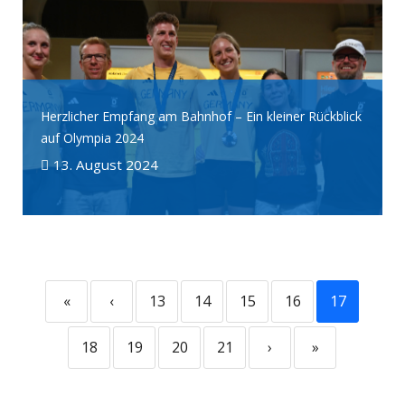
Herzlicher Empfang am Bahnhof – Ein kleiner Rückblick
auf Olympia 2024
13. August 2024
«
‹
13
14
15
16
17
18
19
20
21
›
»