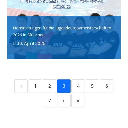
Nominierungen für die Jugendeuropameisterschaften
2026 in München
30. April 2026
‹
1
2
3
4
5
6
7
›
»