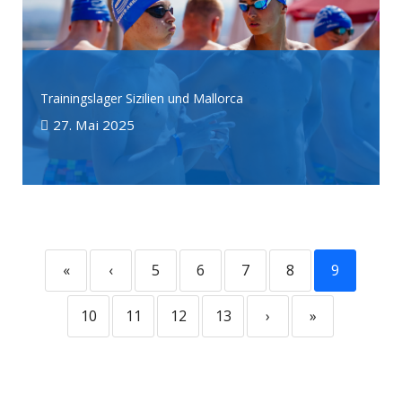
Trainingslager Sizilien und Mallorca
27. Mai 2025
«
‹
5
6
7
8
9
10
11
12
13
›
»