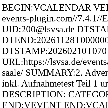
BEGIN:VCALENDAR VERS
events-plugin.com//7.4.
UID:200@lsvsa.de DTSTA
DTEND:20261128T00000
DTSTAMP:20260210T070
URL:https://lsvsa.de/event
saale/ SUMMARY:2. Advent
inkl. Aufnahmetest Teil 1 u
DESCRIPTION: CATEGOR
END:VEVENT END:VC