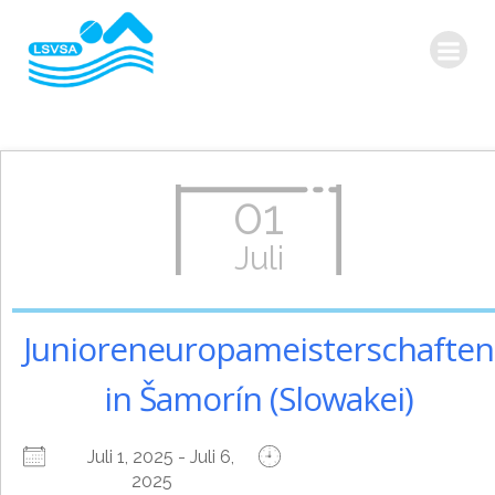
Zum
Inhalt
springen
01
Juli
Junioreneuropameisterschaften
in Šamorín (Slowakei)
Juli 1, 2025 - Juli 6,
2025