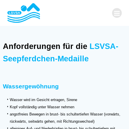
Zum
Inhalt
springen
Anforderungen für die
LSVSA-
Seepferdchen-Medaille
Wassergewöhnung
Wasser wird im Gesicht ertragen, Sirene
Kopf vollständig unter Wasser nehmen
angstfreies Bewegen in brust- bis schultertiefen Wasser (vorwärts,
rückwärts, seitwärts gehen, mit Richtungswechsel)
alleiniges Auf- und Niederhüpfen in brust- bis schultertiefem mit