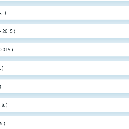
. )
– 2015 )
 2015 )
 )
)
ä. )
. )