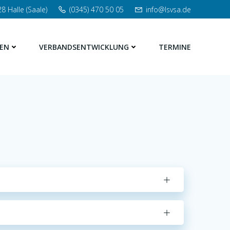
8 Halle (Saale)
(0345) 470 50 05
info@lsvsa.de
EN
VERBANDSENTWICKLUNG
TERMINE