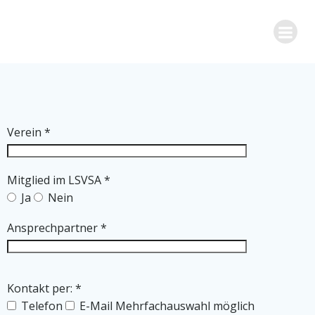
Zum
Inhalt
springen
Verein
*
Mitglied im LSVSA
*
Ja
Nein
Ansprechpartner
*
Kontakt per:
*
Telefon
E-Mail
Mehrfachauswahl möglich