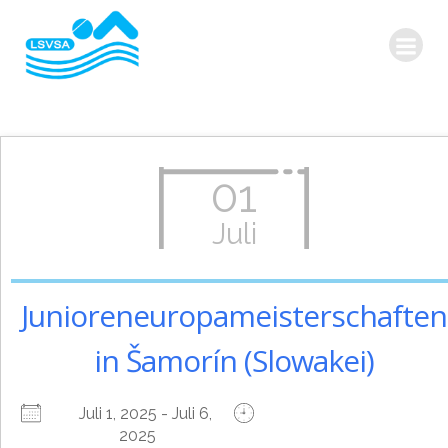
Zum
Inhalt
springen
01
Juli
Junioreneuropameisterschaften
in Šamorín (Slowakei)
Juli 1, 2025 - Juli 6,
2025