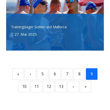
Trainingslager Sizilien und Mallorca
27. Mai 2025
«
‹
5
6
7
8
9
10
11
12
13
›
»