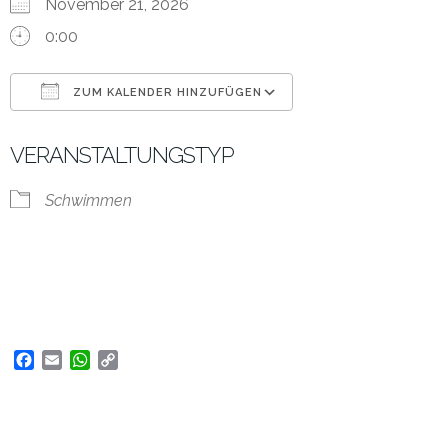
November 21, 2026
0:00
ZUM KALENDER HINZUFÜGEN
ICS herunterladen
Google Kalender
VERANSTALTUNGSTYP
Schwimmen
Facebook
Email
WhatsApp
Copy
Link