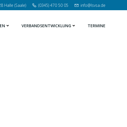
8 Halle (Saale)
(0345) 470 50 05
info@lsvsa.de
EN
VERBANDSENTWICKLUNG
TERMINE