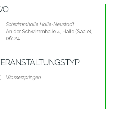
WO
Schwimmhalle Halle-Neustadt
An der Schwimmhalle 4, Halle (Saale),
06124
VERANSTALTUNGSTYP
alender
iCalendar
Wasserspringen