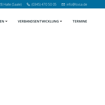
8 Halle (Saale)
(0345) 470 50 05
info@lsvsa.de
EN
VERBANDSENTWICKLUNG
TERMINE