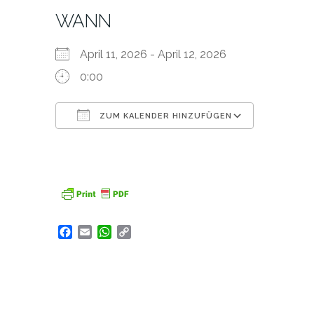
WANN
April 11, 2026 - April 12, 2026
0:00
ZUM KALENDER HINZUFÜGEN
ICS herunterladen
Google K
Facebook
Email
WhatsApp
Copy
Link