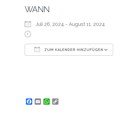
WANN
Juli 26, 2024 - August 11, 2024
ZUM KALENDER HINZUFÜGEN
ICS herunterladen
Google Kalender
iCalendar
Office 365
Outlook Live
Facebook
Email
WhatsApp
Copy
Link