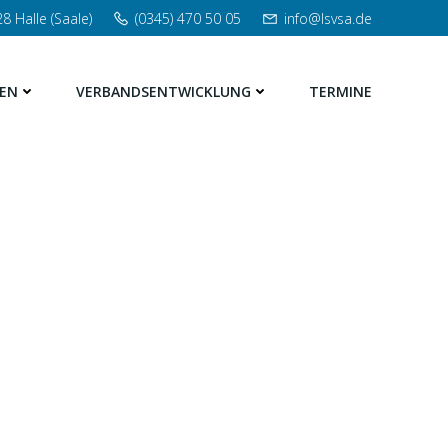
8 Halle (Saale)
(0345) 470 50 05
info@lsvsa.de
EN
VERBANDSENTWICKLUNG
TERMINE