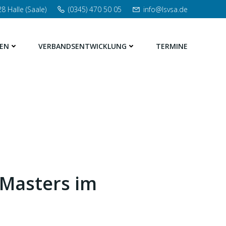
8 Halle (Saale)
(0345) 470 50 05
info@lsvsa.de
EN
VERBANDSENTWICKLUNG
TERMINE
 Masters im