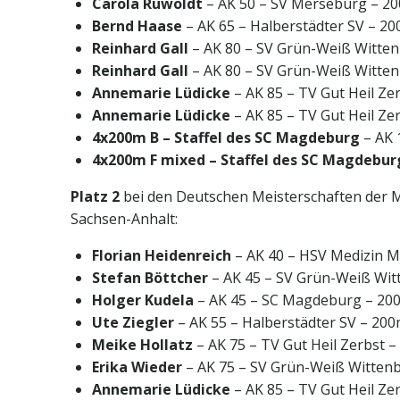
Carola Ruwoldt
– AK 50 – SV Merseburg – 2
Bernd Haase
– AK 65 – Halberstädter SV – 20
Reinhard Gall
– AK 80 – SV Grün-Weiß Witten
Reinhard Gall
– AK 80 – SV Grün-Weiß Witte
Annemarie Lüdicke
– AK 85 – TV Gut Heil Ze
Annemarie Lüdicke
– AK 85 – TV Gut Heil Ze
4x200m B – Staffel des SC Magdeburg
– AK 
4x200m F mixed – Staffel des SC Magdebur
Platz 2
bei den Deutschen Meisterschaften der M
Sachsen-Anhalt:
Florian Heidenreich
– AK 40 – HSV Medizin 
Stefan Böttcher
– AK 45 – SV Grün-Weiß Wit
Holger Kudela
– AK 45 – SC Magdeburg – 20
Ute Ziegler
– AK 55 – Halberstädter SV – 20
Meike Hollatz
– AK 75 – TV Gut Heil Zerbst 
Erika Wieder
– AK 75 – SV Grün-Weiß Witten
Annemarie Lüdicke
– AK 85 – TV Gut Heil Ze