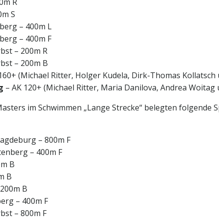
00m R
0m S
berg – 400m L
nberg – 400m F
rbst – 200m R
rbst – 200m B
160+ (Michael Ritter, Holger Kudela, Dirk-Thomas Kollatsch
g
– AK 120+ (Michael Ritter, Maria Danilova, Andrea Woitag
asters im Schwimmen „Lange Strecke“ belegten folgende Sp
Magdeburg – 800m F
tenberg – 400m F
0m B
0m B
– 200m B
berg – 400m F
rbst – 800m F