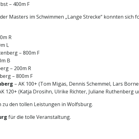
rbst – 400m F
der Masters im Schwimmen „Lange Strecke“ konnten sich f
00m R
0m L
tenberg – 800m F
00m B
berg – 200m R
berg – 800m F
nberg
– AK 100+ (Tom Migas, Dennis Schemmel, Lars Borne
K 120+ (Katja Drosihn, Ulrike Richter, Juliane Ruthenberg un
n zu den tollen Leistungen in Wolfsburg.
urg
für die tolle Veranstaltung.