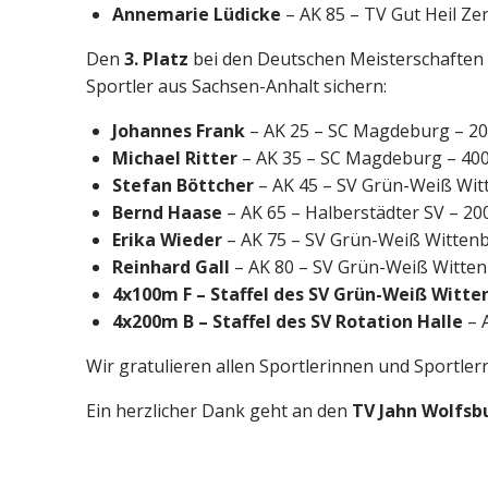
Annemarie Lüdicke
– AK 85 – TV Gut Heil Ze
Den
3. Platz
bei den Deutschen Meisterschaften 
Sportler aus Sachsen-Anhalt sichern:
Johannes Frank
– AK 25 – SC Magdeburg – 2
Michael Ritter
– AK 35 – SC Magdeburg – 40
Stefan Böttcher
– AK 45 – SV Grün-Weiß Wit
Bernd Haase
– AK 65 – Halberstädter SV – 2
Erika Wieder
– AK 75 – SV Grün-Weiß Witten
Reinhard Gall
– AK 80 – SV Grün-Weiß Witten
4x100m F – Staffel des SV Grün-Weiß Witte
4x200m B – Staffel des SV Rotation Halle
– A
Wir gratulieren allen Sportlerinnen und Sportler
Ein herzlicher Dank geht an den
TV Jahn Wolfsb