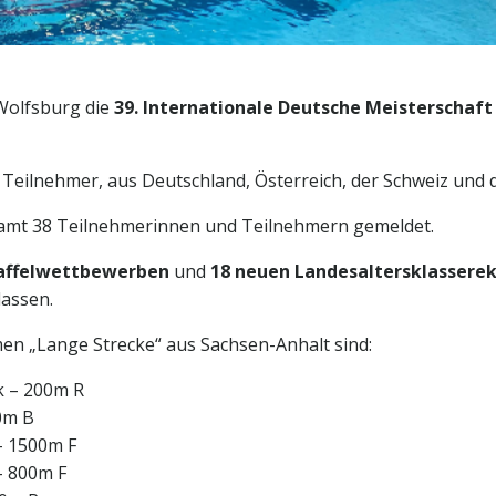
 Wolfsburg die
39. Internationale Deutsche Meisterschaft
eilnehmer, aus Deutschland, Österreich, der Schweiz und de
samt 38 Teilnehmerinnen und Teilnehmern gemeldet.
taffelwettbewerben
und
18 neuen Landesaltersklassere
lassen.
n „Lange Strecke“ aus Sachsen-Anhalt sind:
k – 200m R
0m B
 – 1500m F
 – 800m F