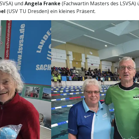
LSVSA) und
Angela Franke
(Fachwartin Masters des LSVSA) 
el
(USV TU Dresden) ein kleines Präsent.