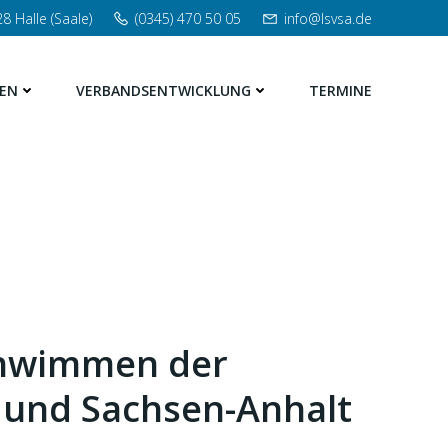
8 Halle (Saale)
(0345) 470 50 05
info@lsvsa.de
EN
VERBANDSENTWICKLUNG
TERMINE
chwimmen der
und Sachsen-Anhalt