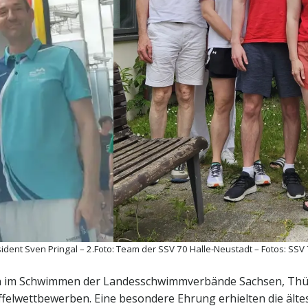
sident Sven Pringal – 2.Foto: Team der SSV 70 Halle-Neustadt – Fotos: SSV
en im Schwimmen der Landesschwimmverbände Sachsen, Thü
affelwettbewerben. Eine besondere Ehrung erhielten die älte