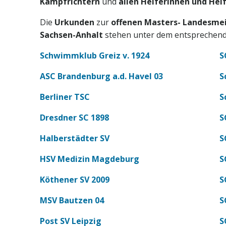
Kampfrichtern
und
allen Helferinnen und Hel
Die
Urkunden
zur
offenen Masters- Landesme
Sachsen-Anhalt
stehen unter dem entsprechend
Schwimmklub Greiz v. 1924
S
ASC Brandenburg a.d. Havel 03
S
Berliner TSC
S
Dresdner SC 1898
S
Halberstädter SV
S
HSV Medizin Magdeburg
S
Köthener SV 2009
S
MSV Bautzen 04
S
Post SV Leipzig
S