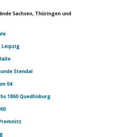
nde Sachsen, Thüringen und
ale
 Leipzig
Halle
eunde Stendal
on 04
hs 1860 Quedlinburg
860
Premnitz
g