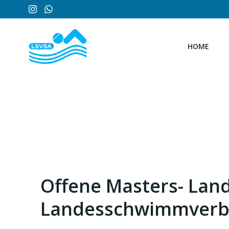
Zum
Inhalt
springen
HOME
Offene Masters- Lan
Landesschwimmverbä