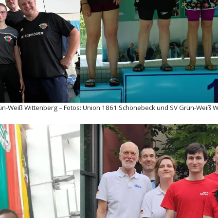
Grün-Weiß Wittenberg – Fotos: Union 1861 Schönebeck und SV Grün-Weiß W