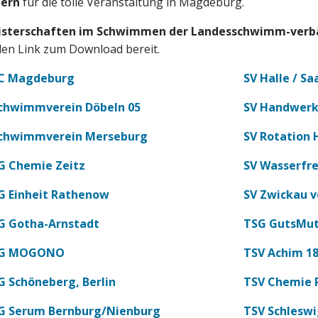
fern
für die tolle Veranstaltung in Magdeburg.
isterschaften im Schwimmen der Landesschwimm-verbä
en Link zum Download bereit.
C Magdeburg
SV Halle / Sa
chwimmverein Döbeln 05
SV Handwerk
chwimmverein Merseburg
SV Rotation 
G Chemie Zeitz
SV Wasserfr
G Einheit Rathenow
SV Zwickau v
G Gotha-Arnstadt
TSG GutsMut
G MOGONO
TSV Achim 1
G Schöneberg, Berlin
TSV Chemie 
G Serum Bernburg/Nienburg
TSV Schleswi