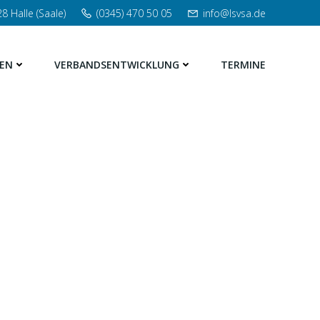
8 Halle (Saale)
(0345) 470 50 05
info@lsvsa.de
EN
VERBANDSENTWICKLUNG
TERMINE