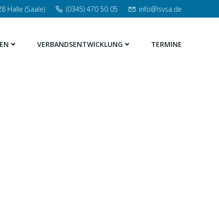
8 Halle (Saale)
(0345) 470 50 05
info@lsvsa.de
EN
VERBANDSENTWICKLUNG
TERMINE