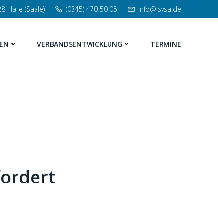
8 Halle (Saale)
(0345) 470 50 05
info@lsvsa.de
EN
VERBANDSENTWICKLUNG
TERMINE
ordert