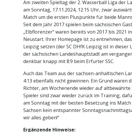
Am zweiten Spieltag der 2. Wasserball Liga der
am Sonntag, 17.11.2024, 12:15 Uhr, zwar auswär
Match um die ersten Pluspunkte für beide Manns
Seit dem Jahr 2017 spielen beim sächsischen Ga
„Elbflorenzer“ waren bereits von 2017 bis 2021 in
Neustart. Ihrer Homepage ist zu entnehmen, dass
Leipzig setzen (der SC DHfK Leipzig ist in diese
der sächsischen Landeshauptstadt am vergangen
denkbar knapp mit 8:9 beim Erfurter SSC.
Auch das Team aus der sachsen-anhaltischen La
4:13 ebenfalls nicht gewinnen. Ein Grund waren 
Richter, am Wochenende wieder auf altbewährte
Spieler sind zwar wieder zurück im Training, dafü
am Sonntag mit der besten Besetzung ins Match 
Sachsen kein entspannter Sonntagsnachmittagsa
wir alles geben!“
Ergänzende Hinweise: