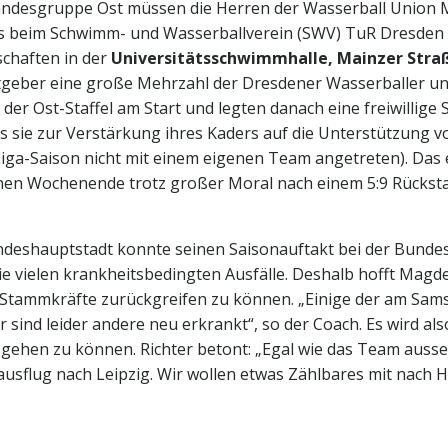
 Landesgruppe Ost müssen die Herren der Wasserball Union
ts beim Schwimm- und Wasserballverein (SWV) TuR Dresden i
chaften in der
Universitätsschwimmhalle,
Mainzer Straß
stgeber eine große Mehrzahl der Dresdener Wasserballer un
 der Ost-Staffel am Start und legten danach eine freiwillige 
 sie zur Verstärkung ihres Kaders auf die Unterstützung v
r Liga-Saison nicht mit einem eigenen Team angetreten). Das 
en Wochenende trotz großer Moral nach einem 5:9 Rückstan
ndeshauptstadt konnte seinen Saisonauftakt bei der Bunde
die vielen krankheitsbedingten Ausfälle. Deshalb hofft Magd
 Stammkräfte zurückgreifen zu können. „Einige der am Sam
r sind leider andere neu erkrankt“, so der Coach. Es wird als
gehen zu können. Richter betont: „Egal wie das Team ausse
usflug nach Leipzig. Wir wollen etwas Zählbares mit nach