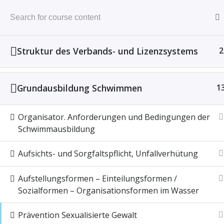
Zum
Inhalt
springen
HOME
Struktur des Verbands- und Lizenzsystems
2
Start
All Courses
LSVSA-SPG
Grundausbildung Schwimmen
1
Organisator. Anforderungen und Bedingungen der
© 2026 Landess
Schwimmausbildung
Aufsichts- und Sorgfaltspflicht, Unfallverhütung
Aufstellungsformen – Einteilungsformen /
Sozialformen – Organisationsformen im Wasser
Prävention Sexualisierte Gewalt