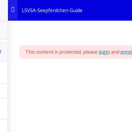
Stadtgutweg 7, 0612
LSVSA-Seepferdchen-Guide
LSVSA
LEISTUNGS- UND BREITENSPORT
LEHRWES
3
This content is protected, please
login
and
enrol
chwimmverband Sachsen-Anhalt e. V. /
Impressum und Dat