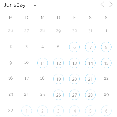
M
D
M
D
F
S
S
26
27
28
29
30
31
1
2
3
4
5
6
7
8
9
10
11
12
13
14
15
16
17
18
22
19
20
21
23
24
25
29
26
27
28
30
1
2
3
4
5
6