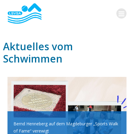
Zum
Inhalt
springen
Aktuelles vom
Schwimmen
Bernd Henneberg auf dem Magdeburger „Sports Walk
of Fame“ verewigt